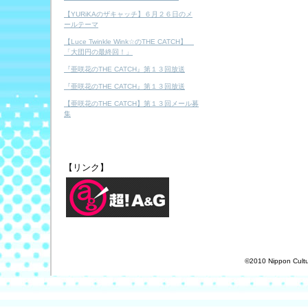
【YURiKAのザキャッチ】６月２６日のメ
ールテーマ
【Luce Twinkle Wink☆のTHE CATCH】
「大団円の最終回！」
『亜咲花のTHE CATCH』第１３回放送
『亜咲花のTHE CATCH』第１３回放送
【亜咲花のTHE CATCH】第１３回メール募
集
【リンク】
©2010 Nippon Cultur