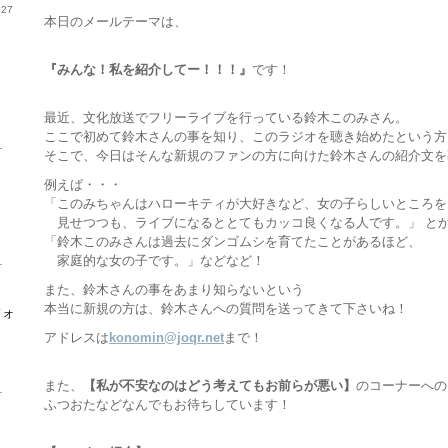
27
本日のメールテーマは、
『みんな！私を紹介してー！！！』
です！
最近、文化放送でフリーライブを行っている鈴木このみさん。
ここで初めて鈴木さんの事を知り、このラジオを聴き始めたという方
ら
そこで、今日はそんな新規のファンの方に向けた鈴木さんの紹介文を
例えば・・・
「このみちゃんはハローキティが大好きなど、女の子らしいところを
見せつつも、ライブになるととてもカッコ良くなる人です。」 と
「鈴木このみさんは過去にダンゴムシを育てたことがあるほど、
ら
家庭的な女の子です。」などなど！
また、鈴木さんの事をあまり知らないという
本当に新規の方は、鈴木さんへの質問を送ってきて下さいね！
フォ
アドレスは
konomin@joqr.net
まで！
また、
【私が不安なのはどう考えてもお前らが悪い】
のコーナーへの
ら
ふつおたなどなんでもお待ちしています！