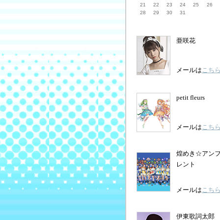
21
22
23
24
25
26
28
29
30
31
亜咲花
メールは
こち
petit fleurs
メールは
こち
煌めき☆アン
レント
メールは
こち
伊東歌詞太郎