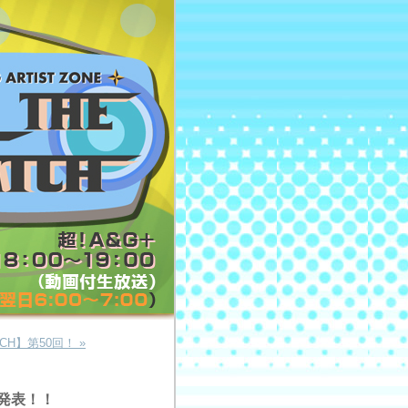
CH】第50回！ »
を発表！！