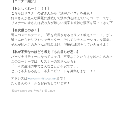
【コーナー紹介】
【おとしくれー！！！！】
ら
こちらはリスナーの皆さんから『漢字クイズ』を募集！
鈴木さんが色んな問題に挑戦して漢字力を鍛えていくコーナーです。
リスナーの皆さんは読み方が難しい漢字や複雑な漢字を送ってきて下
【名女優このみ！】
過去のメールテーマ、『私を成長させるセリフ！教えてー！！』がレ
皆さんからセリフやキャラクター、そしてシチュエーションを募集。
ら
それが鈴木このみさんが読み上げ、演技の練習をしていきますよ！
【私が不安なのはどう考えてもお前らが悪い】
パーソナリティーになって１ヶ月、不安なことだらけな鈴木このみさ
このコーナーでは、リスナーの皆さんからも
「日々の生活の中でこんなことが不安です。」
という不安あるある・不安エピソードを募集します！！！
アドレスは
konomin@joqr.net
まで！
たくさんのメールをお待ちしています！
投稿者 agqr : 2017年03月17日 15:29