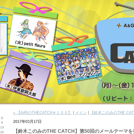
« 【AiRIのTHECATCH＃１００】
|
メイン
|
【鈴木このみのTHE CAT
土
2017年03月17日
6
13
【鈴木このみのTHE CATCH】第50回のメールテーマ
20