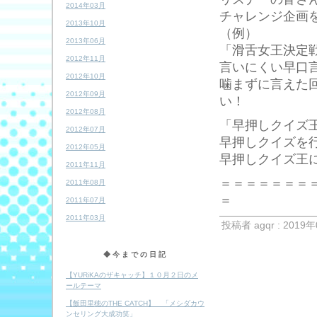
2014年03月
チャレンジ企画を
2013年10月
（例）
2013年06月
「滑舌女王決定
2012年11月
言いにくい早口
2012年10月
噛まずに言えた
2012年09月
い！
2012年08月
「早押しクイズ
2012年07月
早押しクイズを
2012年05月
早押しクイズ王
2011年11月
＝＝＝＝＝＝＝
2011年08月
＝
2011年07月
2011年03月
投稿者 agqr : 2019年
◆今までの日記
【YURiKAのザキャッチ】１０月２日のメ
ールテーマ
【飯田里穂のTHE CATCH】 「メシダカウ
ンセリング大成功笑」