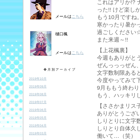
これはアリか!?
った!! けど楽しか
もう10月ですね
メールは
こちら
寒かったり暑か
過ごしください
樋口楓
また来週～!!
【上花楓裏】
メールは
こちら
今週もありがと
ぜんっっっぜん
◆月別アーカイブ
文字数制限ある
2019年10月
今度やってみて下さ
9月ももう終わ
2019年09月
もう、ハッキリ
2019年08月
2019年07月
【ささかまリス
2019年06月
ありがとうござ
2019年05月
しりとりに文字数
2019年04月
しりとり自体久
2019年03月
働いて…（笑）