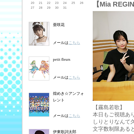
【Mia REG
20
21
22
23
24
25
26
27
28
29
30
31
亜咲花
メールは
こちら
petit fleurs
メールは
こちら
煌めき☆アンフォ
レント
【霧島若歌】
本日もご視聴あり
メールは
こちら
しりとりなんて久
文字数制限あると
伊東歌詞太郎