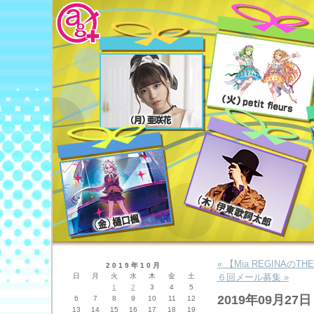
« 【Mia REGINAの
2019年10月
日
月
火
水
木
金
土
６回メール募集 »
1
2
3
4
5
2019年09月27日
6
7
8
9
10
11
12
13
14
15
16
17
18
19