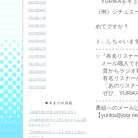
YURiKAをキ
2013年10月
2013年06月
（例）シチュエ
セリフ「も
2012年11月
めてですか？
2012年10月
これから
2012年09月
ト…しちゃいま
2012年08月
- - - - - - - - - - - - -
2012年07月
☆『有名リスナ
2012年05月
メール職人でもあ
2011年11月
昔からラジオ番
2011年08月
有名リスナーか
2011年07月
「あのリスナー
2011年03月
ぜひ、YURi
- - - - - - - - - - - - -
◆今までの日記
番組へのメール
【沢城千春のTHE CATCH】＃５２
【yurika@joqr.n
【YURiKAのザキャッチ】ゆりかりん王国
たんじょう！？
水曜
【YURiKAのザキャッチ】９月２５日のメ
ールテーマ