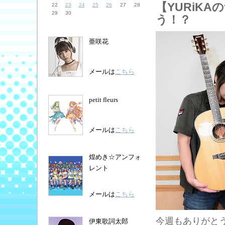
【YURiK
22
23
24
25
26
27
28
29
30
う！？
亜咲花
メールは
こちら
petit fleurs
メールは
こちら
煌めき☆アンフォ
レント
メールは
こちら
今週もありがと
伊東歌詞太郎