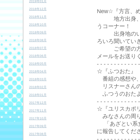
《番
2019年01月
2018年12月
New☆『方言、
2018年11月
地方出身、あ
2018年10月
うコーナー！
出身地のいい
2018年09月
ろいろ聞いてい
2018年08月
ご希望の方は
2018年07月
メールをお送り
2018年06月
- - - - - - - - - - - - -
2018年05月
☆『ふつおた』
2018年04月
番組の感想や、Y
2018年03月
リスナーさんの
2018年02月
ふつうのおたよ
2018年01月
- - - - - - - - - - - - -
2017年12月
☆『ユリスカポ
2017年11月
みなさんの周り
2017年10月
「あざとい系女
2017年09月
に報告してくだ
2017年08月
- - - - - - - - - - - - -