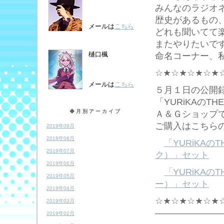
みんなのラジオ
歴史があるもの
メールは
こちら
どれも聞いてて
またやりたいで
樋口楓
命名コーナー、
☆★☆★☆★☆★
メールは
こちら
５月１日の公開
「YURiKAのT
◆月別アーカイブ
Ａ＆Ｇショップ
ご購入はこちら
2019年09月
2019年08月
「YURiKAの
2019年07月
ク）」セット
2019年06月
「YURiKAの
2019年05月
ー）」セット
2019年04月
☆★☆★☆★☆★
2019年03月
―――――――
2019年02月