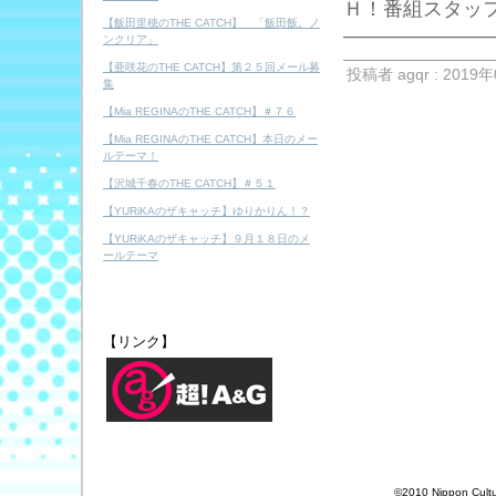
Ｈ！番組スタッ
【飯田里穂のTHE CATCH】 「飯田飯。ノ
―――――――
ンクリア」
【亜咲花のTHE CATCH】第２５回メール募
投稿者 agqr : 2019年
集
【Mia REGINAのTHE CATCH】＃７６
【Mia REGINAのTHE CATCH】本日のメー
ルテーマ！
【沢城千春のTHE CATCH】＃５１
【YURiKAのザキャッチ】ゆりかりん！？
【YURiKAのザキャッチ】９月１８日のメ
ールテーマ
【リンク】
©2010 Nippon Cultur