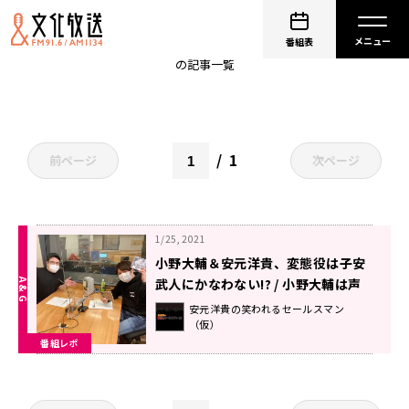
小野大輔
番組表
の記事一覧
1
前ページ
次ページ
1/25, 2021
小野大輔＆安元洋貴、変態役は子安
武人にかなわない!? / 小野大輔は声
優界の怪物（ケモノ）？『安元洋貴
安元洋貴の笑われるセールスマン
（仮）
の笑われるセールスマン（仮）』
番組レポ