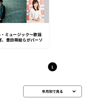
ル・ミュージック～歌謡
3号室、豊田萌絵らがパーソ
1
年月別で見る