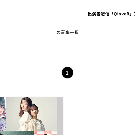
出演者
配信「QloveR」
音楽番組
の記事一覧
1