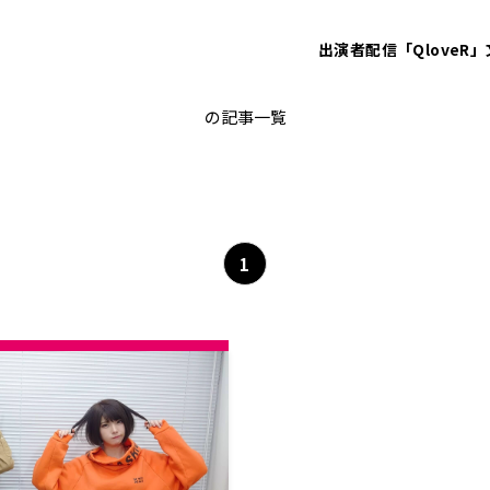
出演者
配信「QloveR」
えなこの〇〇ラジオ
の記事一覧
1