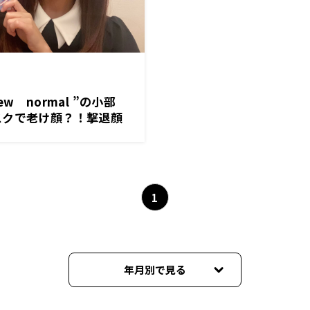
w normal ”の小部
スクで老け顔？！撃退顔
1
年月別で見る