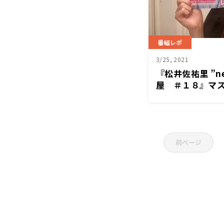
番組レポ
3/25, 2021
『松井佐祐里 ”ne
屋 ＃１８』マ
トレとは
前ページ