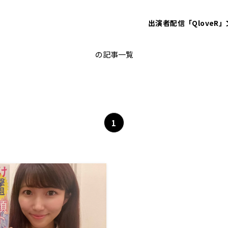
出演者
配信「QloveR」
小林邦宏
の記事一覧
1