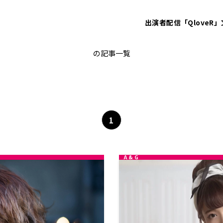
出演者
配信「QloveR」
日髙のり子
の記事一覧
1