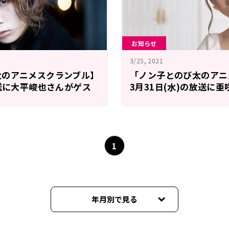
お知らせ
3/25, 2021
太のアニメスクランブル】
「ノン子とのび太のアニ
放送に大平峻也さんがゲス
3月31日(水)の放送に
出演！
1
年月別で見る