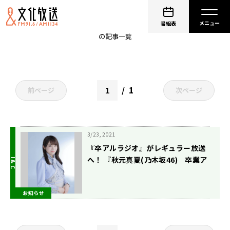
生放送
番組表
の記事一覧
1
前ページ
次ページ
3/23, 2021
『卒アルラジオ』がレギュラー放送
へ！ 『秋元真夏(乃木坂46) 卒業ア
ルバムに１人はいそうな人を探すラ
ジオ サンデー』 4月4日(日)19時～
お知らせ
スタート！