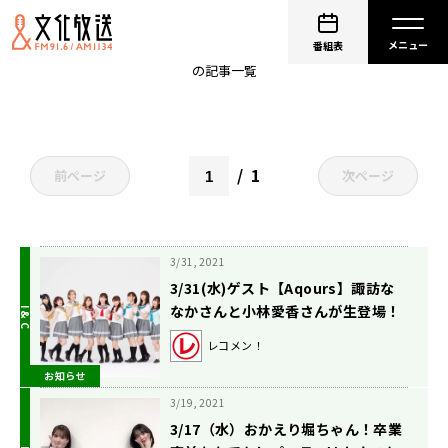
田村真佑
番組表
の記事一覧
1
前ページ
次ページ
3/31, 2021
3/31(水)ゲスト【Aqours】諏訪な
なかさんと小林愛香さんが生登場！
レコメン！
お知らせ
3/19, 2021
3/17（水）おかえり堀ちゃん！卒業