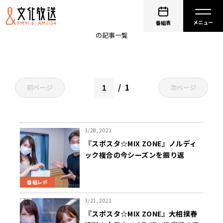
舘谷春香
番組表
の記事一覧
1
前ページ
次ページ
3/28, 2021
『スポスタ☆MIX ZONE』ノルディ
ック複合の今シーズンを振り返
る！！
番組レポ
3/21, 2021
『スポスタ☆MIX ZONE』大相撲春