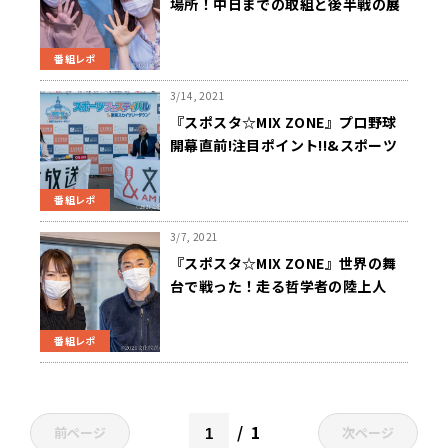
場所！中日までの取組と後半戦の展
望！！
番組レポ
3/14, 2021
『スポスタ☆MIX ZONE』プロ野球
開幕直前!注目ポイント!!&スポーツ
フェスティバルin東京スカイツリー
タウンVol.11
番組レポ
3/7, 2021
『スポスタ☆MIX ZONE』世界の舞
台で戦った！走る哲学者の陸上人
生！！為末大さん
番組レポ
1
前ページ
次ページ