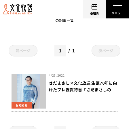
しつもん丼
番組表
の記事一覧
1
前ページ
次ページ
4/27, 2021
さだまさし×文化放送 生誕70年に向
けたプレ祝賀特番『さだまさしの
「しつもん丼」』5/3（月・祝）放送
お知らせ