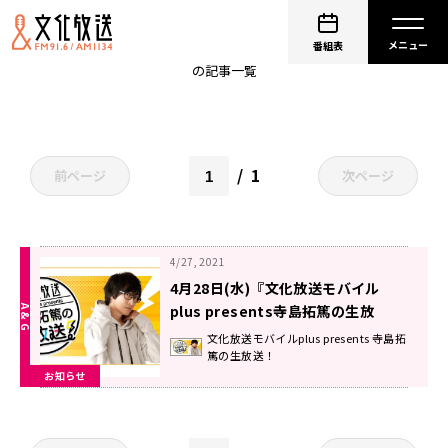
てらしー
番組表
の記事一覧
1
前ページ
次ページ
4/27, 2021
4月28日(水)『文化放送モバイル
plus presents寺島拓篤の生放
送！』
文化放送モバイルplus presents 寺島拓
篤の生放送！
お知らせ