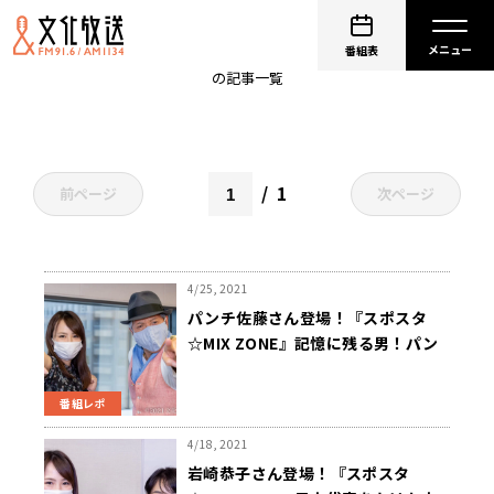
スポスタ
番組表
の記事一覧
1
前ページ
次ページ
4/25, 2021
パンチ佐藤さん登場！『スポスタ
☆MIX ZONE』記憶に残る男！パン
チ佐藤の伝説の野球人生！！
番組レポ
4/18, 2021
岩崎恭子さん登場！『スポスタ