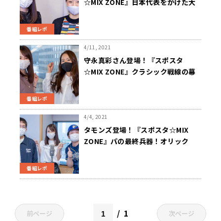
☆MIX ZONE』日本代表をかけた大
一番！競泳・日本選手権！！
番組レポ
4/11, 2021
守永真彩さん登場！『スポスタ
☆MIX ZONE』クラシック戦線の幕
開け！競馬界2021年の注目ポイン
ト！！
番組レポ
4/4, 2021
タモンズ登場！『スポスタ☆MIX
ZONE』パの最終兵器！オリック
ス・バファローズの隠れた魅力！！
番組レポ
1
前ページ
次ページ