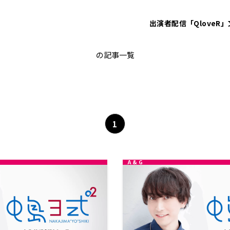
出演者
配信「QloveR」
ヨ式
の記事一覧
1