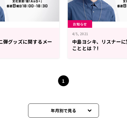
お知らせ
4/5, 2021
二弾グッズに関するメー
中島ヨシキ、リスナーに
こととは？!
1
年月別で見る