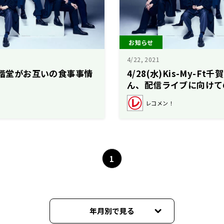
お知らせ
4/22, 2021
＆二階堂がお互いの食事事情
4/28(水)Kis-My-F
ん、配信ライブに向けて
は？！
レコメン！
1
年月別で見る