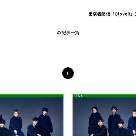
出演者
配信「QloveR」
二階堂高嗣
の記事一覧
1