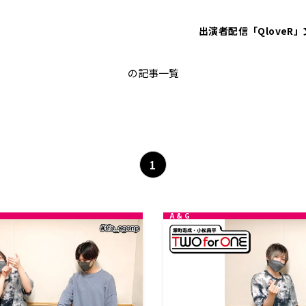
出演者
配信「QloveR」
小松昌平
の記事一覧
1