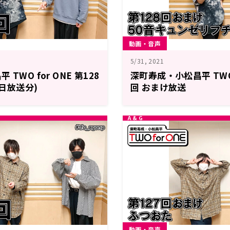
動画・音声
5/31, 2021
TWO for ONE 第128
深町寿成・小松昌平 TWO f
8日放送分)
回 おまけ放送
動画・音声