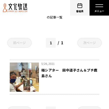
田中道子
番組表
の記事一覧
1
前ページ
次ページ
5/26, 2021
極シアター 田中道子さん＆プチ鹿
島さん