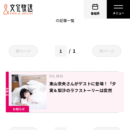
種田梨沙
番組表
の記事一覧
1
前ページ
次ページ
5/5, 2021
東山奈央さんがゲストに登場！「夕
実＆梨沙のラフストーリーは突然
に」
お知らせ