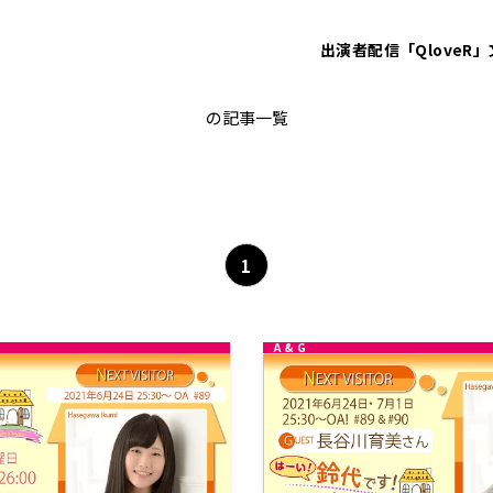
出演者
配信「QloveR」
すずほめ
の記事一覧
1