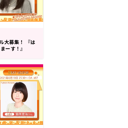
ル大募集！ 『は
きまーす！』