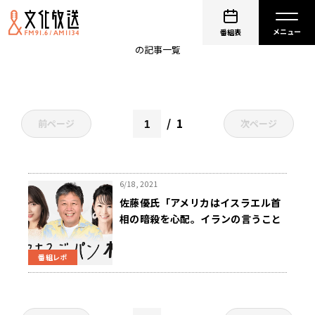
イスラエル
番組表
の記事一覧
1
前ページ
次ページ
6/18, 2021
佐藤優氏「アメリカはイスラエル首
相の暗殺を心配。イランの言うこと
聞くしかない状況」 ～6月18日「く
にまるジャパン極」
番組レポ