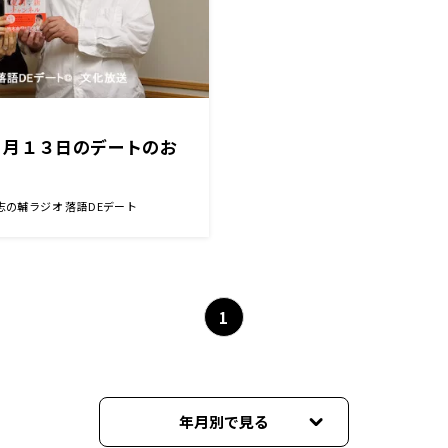
６月１３日のデートのお
志の輔ラジオ 落語DEデート
1
年月別で見る