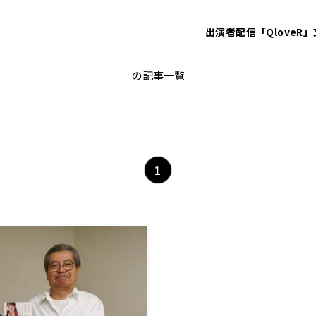
出演者
配信「QloveR」
スキンケア
の記事一覧
1