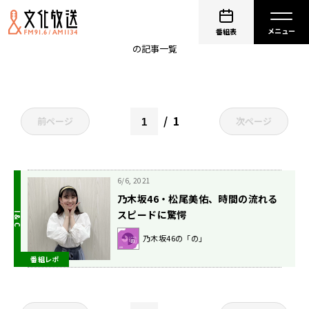
松尾美佑
番組表
の記事一覧
1
前ページ
次ページ
6/6, 2021
乃木坂46・松尾美佑、時間の流れる
スピードに驚愕
乃木坂46の「の」
番組レポ