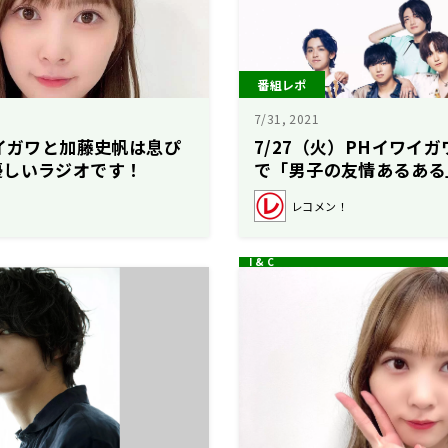
番組レポ
7/31, 2021
ワイガワと加藤史帆は息ぴ
7/27（火）PHイワイ
優しいラジオです！
で「男子の友情あるある
り！
レコメン！