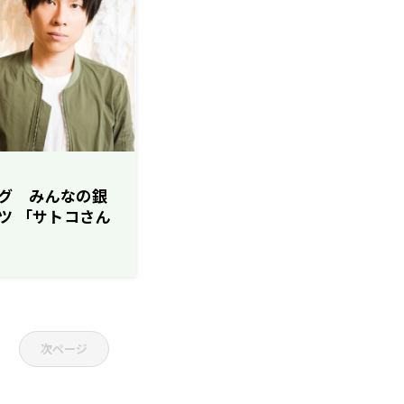
グ みんなの銀
ツ 「サトコさん
』 声優・上坂す
演！
次ページ