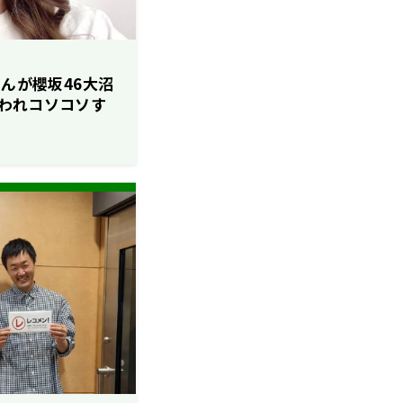
ゃんが櫻坂46大沼
われコソコソす