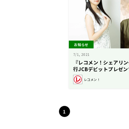
お知らせ
7/1, 2021
『レコメン！シェアリン
行JCBデビットプレゼン
とミナト君と猫のノリ」
レコメン！
みれ と 赤羽根健治が出
1