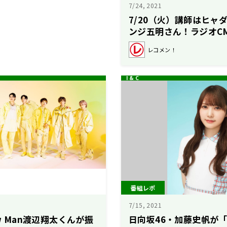
7/24, 2021
7/20（火）講師はヒャ
ンジ五明さん！ラジオC
送りしました！
レコメン！
番組レポ
7/15, 2021
ow Man渡辺翔太くんが振
日向坂46・加藤史帆が「W-