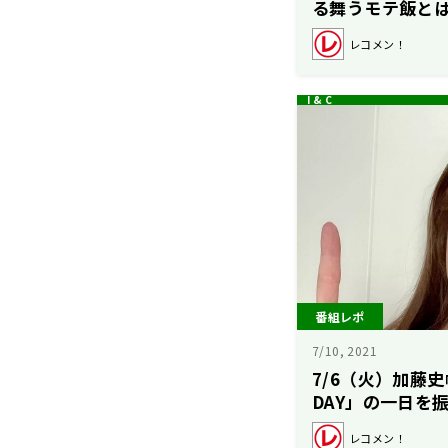
る舞うモテ飯と
レコメン！
番組レポ
7/10, 2021
7/6（火）加藤史
DAY」の一日を
レコメン！