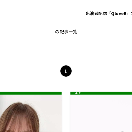
出演者
配信「QloveR」
レコメン！
の記事一覧
1