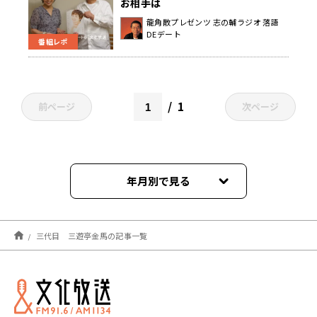
お相手は
龍角散プレゼンツ 志の輔ラジオ 落語
DEデート
番組レポ
1
前ページ
次ページ
年月別で見る
2026年02月
三代目 三遊亭金馬の記事一覧
2025年12月
2025年07月