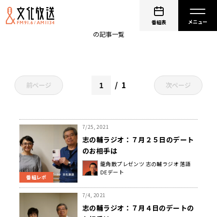
三代目 三遊亭金馬
番組表
の記事一覧
1
前ページ
次ページ
7/25, 2021
志の輔ラジオ：７月２５日のデート
のお相手は
龍角散プレゼンツ 志の輔ラジオ 落語
DEデート
番組レポ
7/4, 2021
志の輔ラジオ：７月４日のデートの