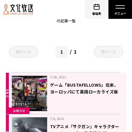
細谷佳正
番組表
の記事一覧
1
前ページ
次ページ
7/30, 2021
ゲーム「BUSTAFELLOWS」北米、
ヨーロッパにて英語ローカライズ版
が本日7月30日発売！
お知らせ
7/6, 2021
TVアニメ『サクガン』キャラクター