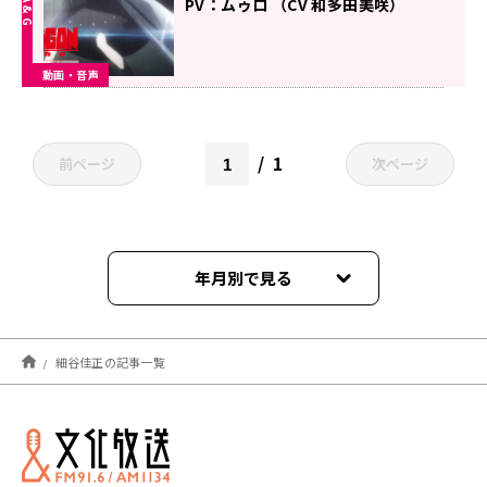
PV：ムゥロ （CV 和多田美咲）
動画・音声
1
前ページ
次ページ
年月別で見る
2026年05月
細谷佳正の記事一覧
2026年04月
2023年09月