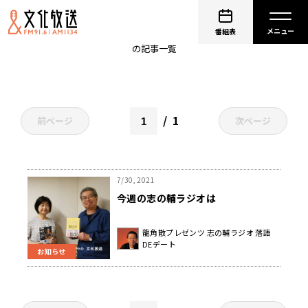
翻訳家
番組表
の記事一覧
1
前ページ
次ページ
7/30, 2021
今週の志の輔ラジオは
龍角散プレゼンツ 志の輔ラジオ 落語
DEデート
お知らせ