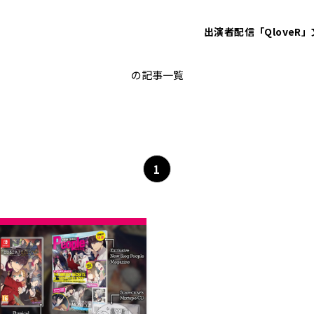
出演者
配信「QloveR」
近藤 唯
の記事一覧
1