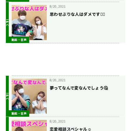
8/20, 2021
思わせぶりな人はダメです🙅‍♂️
動画・音声
8/20, 2021
夢ってなんで変なんでしょう🤔
動画・音声
8/20, 2021
恋愛相談スペシャル☺️