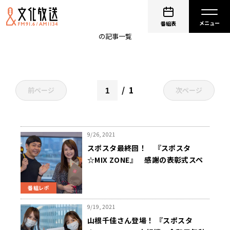
ちふれ
番組表
の記事一覧
1
前ページ
次ページ
9/26, 2021
スポスタ最終回！ 『スポスタ
☆MIX ZONE』 感謝の表彰式スペ
シャル！！
番組レポ
9/19, 2021
山根千佳さん登場！ 『スポスタ