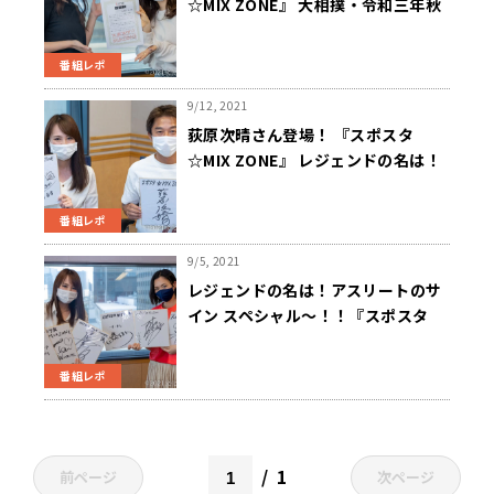
☆MIX ZONE』 大相撲・令和三年秋
場所！中日までの取組と後半戦の展
望！！
番組レポ
9/12, 2021
荻原次晴さん登場！ 『スポスタ
☆MIX ZONE』 レジェンドの名は！
アスリートのサイン スペシャル
～！！ パート２
番組レポ
9/5, 2021
レジェンドの名は！アスリートのサ
イン スペシャル～！！『スポスタ
☆MIX ZONE』
番組レポ
1
前ページ
次ページ