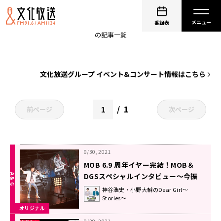
イベント
番組表
の記事一覧
文化放送グループ イベント&コンサート情報はこちら
1
前ページ
次ページ
9/30, 2021
MOB 6.9 周年イヤー完結！MOB＆
DGSスペシャルインタビュー〜今振
り返る俺たちの6.9〜「神谷浩史・小
神谷浩史・小野大輔のDear Girl～
Stories～
野大輔のDear Girl 〜Stories〜」
オリジナル