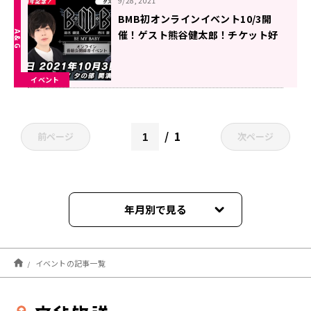
9/28, 2021
BMB初オンラインイベント10/3開
催！ゲスト熊谷健太郎！チケット好
評発売中！「鈴木崚汰・市川蒼 BE
MY BABY」
イベント
1
前ページ
次ページ
年月別で見る
2026年08月
イベントの記事一覧
2026年07月