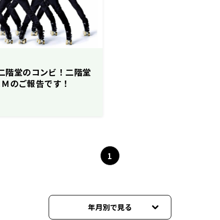
谷＆二階堂のコンビ！二階堂
ＣＭのご報告です！
1
年月別で見る