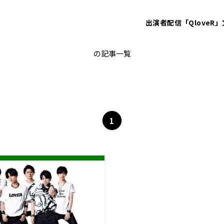
出演者
配信「QloveR」
二階堂高嗣
の記事一覧
1