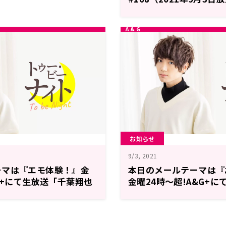
お知らせ
9/3, 2021
ーマは『エモ体験！』金
本日のメールテーマは『
&G+にて生放送「千葉翔也
金曜24時～超!A&G+
・ナイト」
也のトゥー・ビー・ナイ