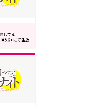
何してん
!A&G+にて生放
ビー・ナイト」