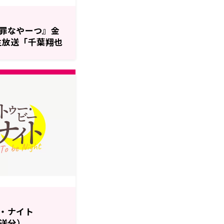
罪なやーつ』金
て生放送「千葉翔也
」
・ナイト
放送分）