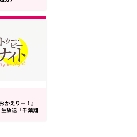
おかえりー！』
にて生放送「千葉翔
ト」