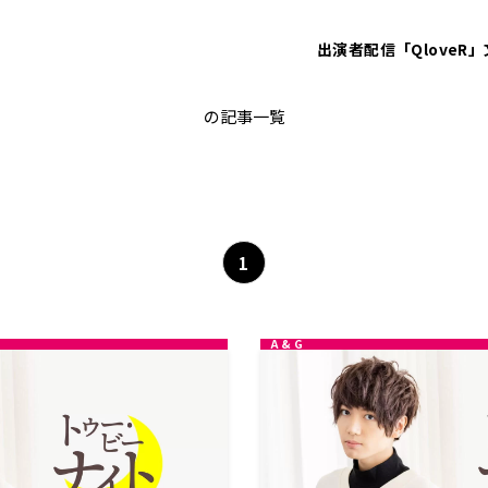
出演者
配信「QloveR」
千葉翔也
の記事一覧
1