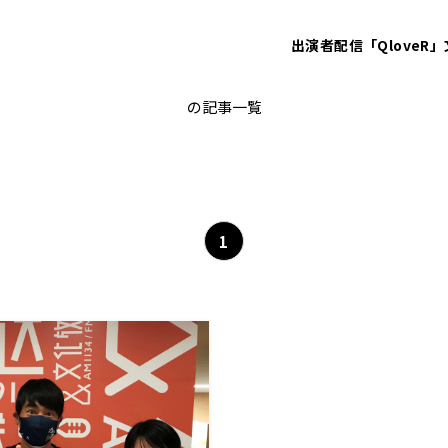
出演者
配信「QloveR」
堀口文宏
の記事一覧
1