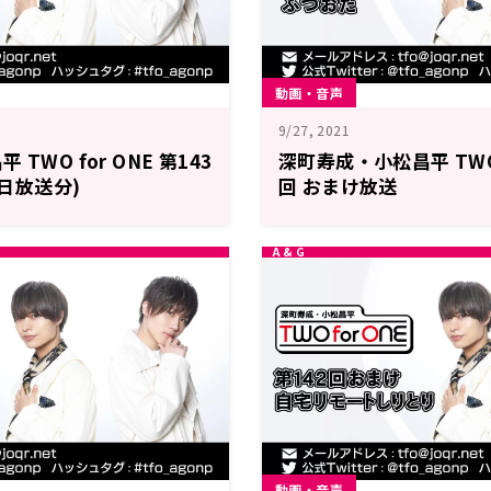
動画・音声
9/27, 2021
TWO for ONE 第143
深町寿成・小松昌平 TWO f
4日放送分)
回 おまけ放送
動画・音声