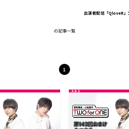
出演者
配信「QloveR」
小松昌平
の記事一覧
1