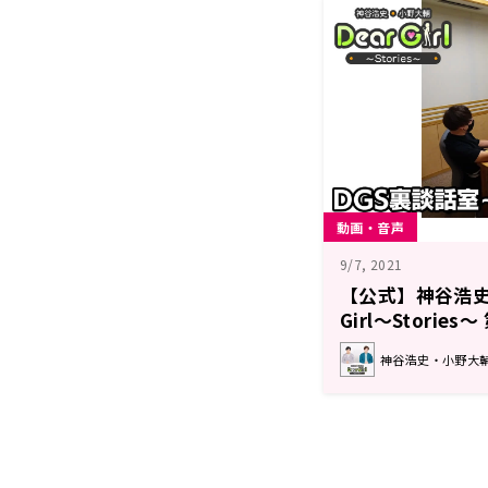
動画・音声
9/7, 2021
【公式】神谷浩史
Girl〜Storie
(2021年9月4日
神谷浩史・小野大輔のDe