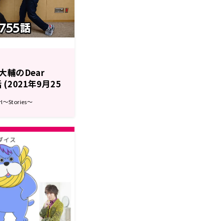
輔のDear
話 (2021年9月25
～Stories～