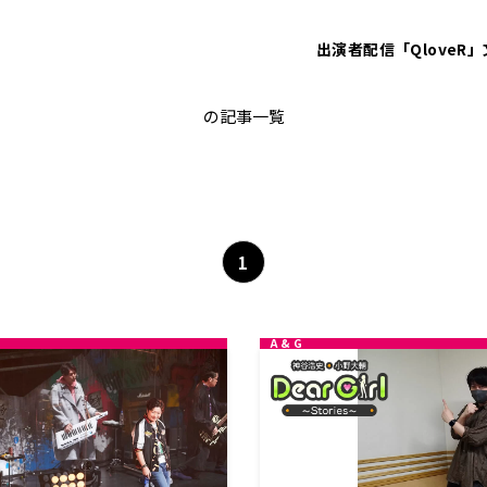
出演者
配信「QloveR」
小野大輔
の記事一覧
1