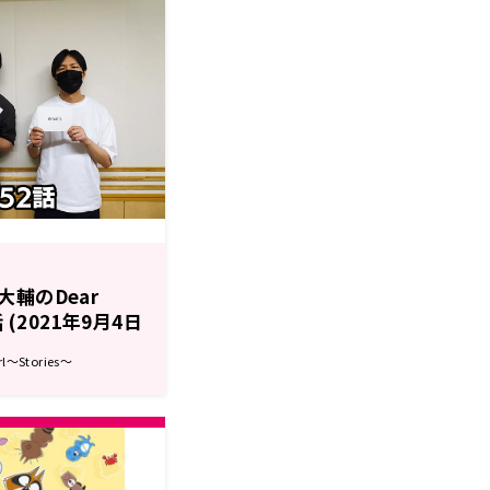
輔のDear
2話 (2021年9月4日
～Stories～