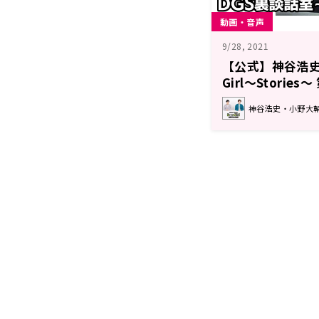
動画・音声
9/28, 2021
【公式】神谷浩史
Girl〜Storie
(2021年9月25
神谷浩史・小野大輔のDe