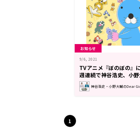
お知らせ
9/6, 2021
TVアニメ『ぼのぼの』に9
週連続で神谷浩史、小野
演！！ 「神谷浩史・小野
神谷浩史・小野大輔のDear Girl
Girl～Stories～」
1