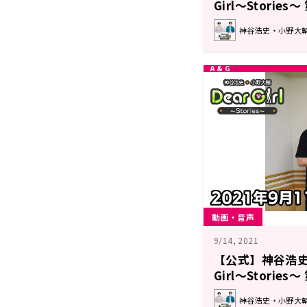
Girl〜Stories
日放送分)
神谷浩史・小野大輔のDe
動画・音声
9/14, 2021
【公式】神谷浩史
Girl〜Stories
日放送分)
神谷浩史・小野大輔のDe