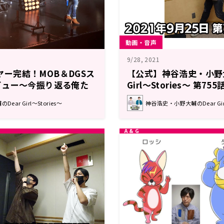
動画・音声
9/28, 2021
イヤー完結！MOB＆DGSス
【公式】神谷浩史・小野大
ビュー〜今振り返る俺た
Girl〜Stories〜 第755
浩史・小野大輔のDear
日放送分)
ar Girl～Stories～
神谷浩史・小野大輔のDear Girl
〜」