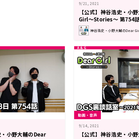
9/21, 2021
【公式】神谷浩史・小野大
Girl〜Stories〜 第75
(2021年9月18日放送分)
神谷浩史・小野大輔のDear Girl
動画・音声
9/14, 2021
・小野大輔のDear
【公式】神谷浩史・小野大