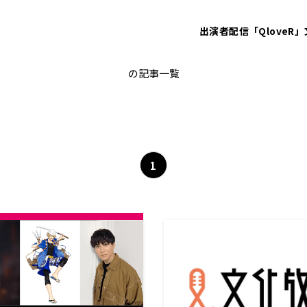
出演者
配信「QloveR」
落語
の記事一覧
1