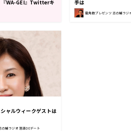
A-GEI』Twitterキ
手は
中
龍角散プレゼンツ 志の輔ラジオ
ペシャルウィークゲストは
志の輔ラジオ 落語DEデート