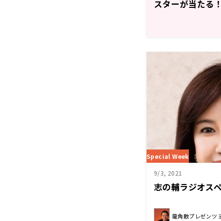
スターが当たる！『W
ャンペーン開催
Special Week
9/3, 2021
志の輔ラジオス
龍角散プレゼンツ 