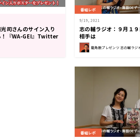
番組レポ
9/19, 2021
南光司さんのサイン入り
志の輔ラジオ：９月１９
WA-GEI』Twitter
相手は
催中
龍角散プレゼンツ 志の輔ラジオ
番組レポ