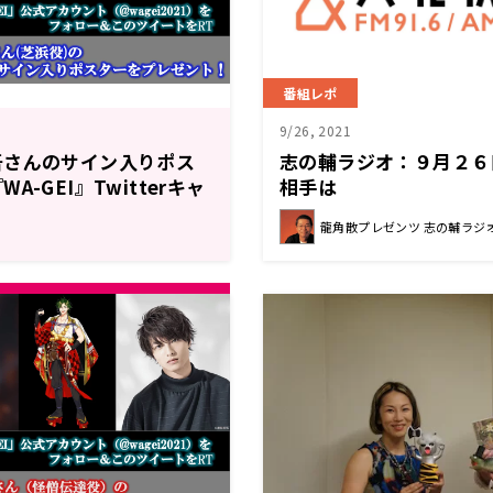
番組レポ
9/26, 2021
吾さんのサイン入りポス
志の輔ラジオ：９月２６
-GEI』Twitterキャ
相手は
龍角散プレゼンツ 志の輔ラジオ