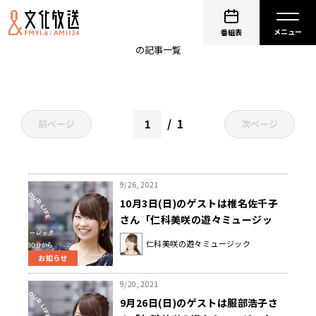
遊々ミュージック
番組表
の記事一覧
1
前ページ
次ページ
9/26, 2021
10月3日(日)のゲストは椎名佐千子
さん「仁科美咲の遊々ミュージッ
ク」
仁科美咲の遊々ミュージック
お知らせ
9/20, 2021
9月26日(日)のゲストは服部浩子さ