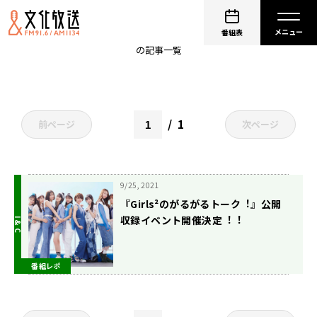
隅谷百花
番組表
の記事一覧
1
前ページ
次ページ
9/25, 2021
『Girls²のがるがるトーク︕』公開
収録イベント開催決定︕︕
番組レポ