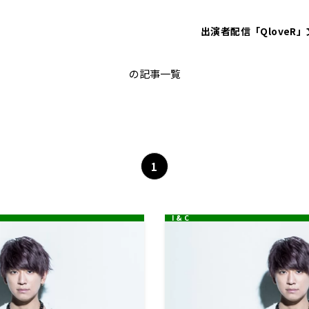
出演者
配信「QloveR」
KちゃんNEWS
の記事一覧
1