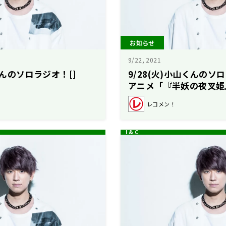
お知らせ
9/22, 2021
山くんのソロラジオ！[]
9/28(火)小山くんの
アニメ「『半妖の夜叉姫
直前です！
レコメン！