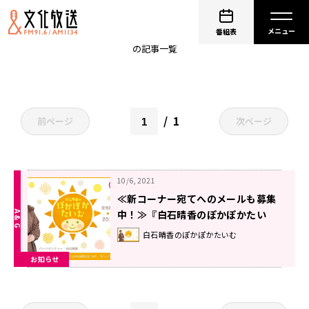
ぽからじ
番組表
の記事一覧
1
前ページ
次ページ
10/6, 2021
≪新コーナー宛てへのメールも募集
中！≫『白石晴香のぽかぽかたい
む』
白石晴香のぽかぽかたいむ
お知らせ