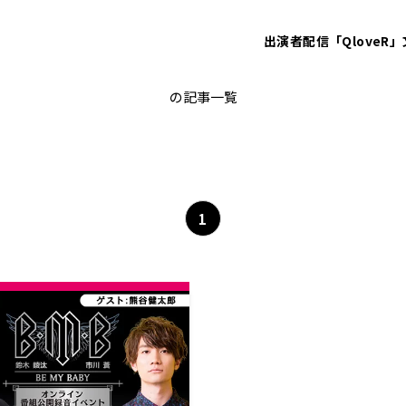
出演者
配信「QloveR」
アニラジ
の記事一覧
1