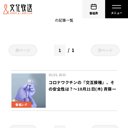
予防 接種ワクチン分科会
番組表
の記事一覧
1
前ページ
次ページ
10/25, 2021
コロナワクチンの『交互接種』、そ
の安全性は？～10月21日(木) 斉藤一
美ニュースワイドSAKIDORI!
番組レポ