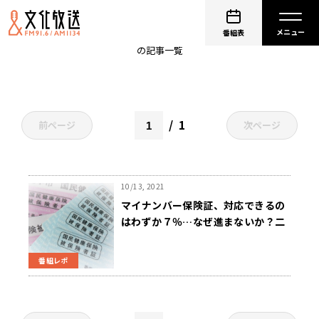
保険証
番組表
の記事一覧
1
前ページ
次ページ
10/13, 2021
マイナンバー保険証、対応できるの
はわずか７％…なぜ進まないか？二
木啓孝氏が解説～10月13日「くにま
るジャパン極」
番組レポ