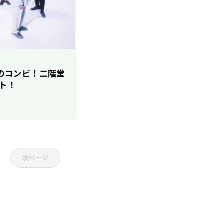
堂のコンビ！二階堂
ト！
次ページ