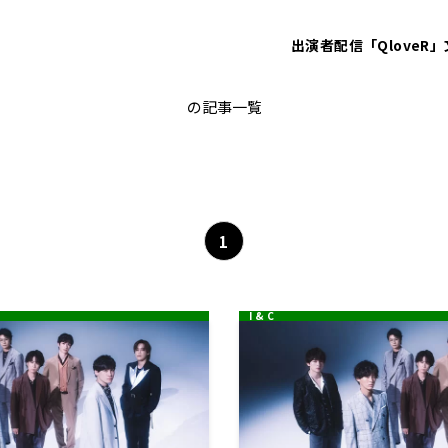
出演者
配信「QloveR」
宮田俊哉
の記事一覧
1