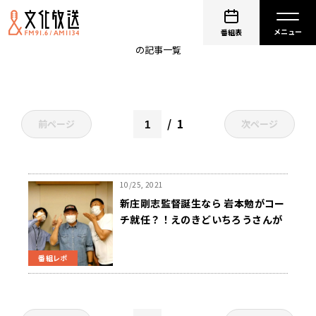
新庄剛志
番組表
の記事一覧
1
前ページ
次ページ
10/25, 2021
新庄剛志監督誕生なら 岩本勉がコー
チ就任？！えのきどいちろうさんが
切り込む
番組レポ