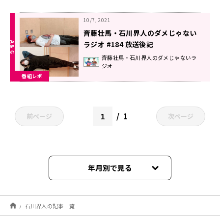
10/7, 2021
斉藤壮馬・石川界人のダメじゃない
ラジオ #184 放送後記
斉藤壮馬・石川界人のダメじゃないラ
ジオ
番組レポ
1
前ページ
次ページ
年月別で見る
2026年05月
石川界人の記事一覧
2026年04月