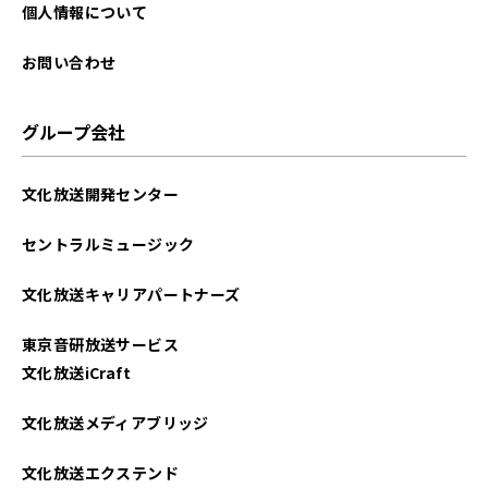
2023年04月
個人情報について
2023年03月
お問い合わせ
2023年02月
グループ会社
2023年01月
文化放送開発センター
2022年12月
セントラルミュージック
2022年11月
文化放送キャリアパートナーズ
2022年10月
東京音研放送サービス
2022年09月
文化放送iCraft
2022年08月
文化放送メディアブリッジ
2022年07月
文化放送エクステンド