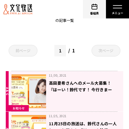
すずほめ
番組表
の記事一覧
1
前ページ
次ページ
11/30, 2021
高田憂希さんへのメール大募集！
『はーい！鈴代です！ 今行きまー
す！』
お知らせ
11/25, 2021
11月25日の放送は、鈴代さんの一人