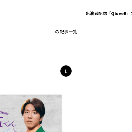
出演者
配信「QloveR」
クイズ
の記事一覧
1