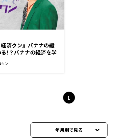
と経済クン』バナナの繊
る!？バナナの経済を学
済クン
1
年月別で見る