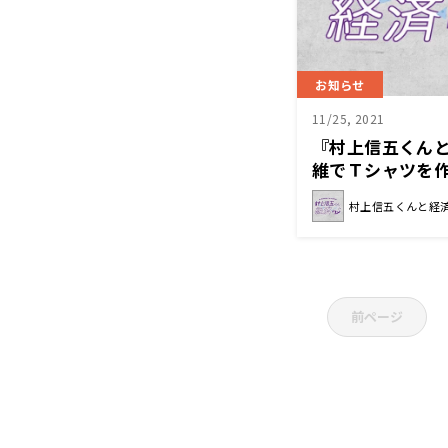
お知らせ
11/25, 2021
『村上信五くん
維でＴシャツを作
ぶ！
村上信五くんと経
前ページ